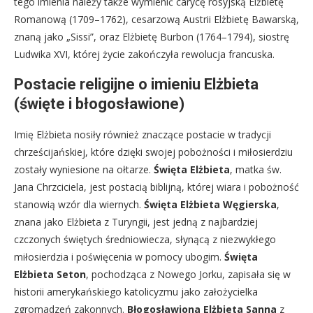
tego imienia należy także wymienić carycę rosyjską Elżbietę
Romanową (1709–1762), cesarzową Austrii Elżbietę Bawarską,
znaną jako „Sissi”, oraz Elżbietę Burbon (1764–1794), siostrę
Ludwika XVI, której życie zakończyła rewolucja francuska.
Postacie religijne o imieniu Elżbieta
(święte i błogosławione)
Imię Elżbieta nosiły również znaczące postacie w tradycji
chrześcijańskiej, które dzięki swojej pobożności i miłosierdziu
zostały wyniesione na ołtarze.
Święta Elżbieta
, matka św.
Jana Chrzciciela, jest postacią biblijną, której wiara i pobożność
stanowią wzór dla wiernych.
Święta Elżbieta Węgierska
,
znana jako Elżbieta z Turyngii, jest jedną z najbardziej
czczonych świętych średniowiecza, słynącą z niezwykłego
miłosierdzia i poświęcenia w pomocy ubogim.
Święta
Elżbieta Seton
, pochodząca z Nowego Jorku, zapisała się w
historii amerykańskiego katolicyzmu jako założycielka
zgromadzeń zakonnych.
Błogosławiona Elżbieta Sanna
z