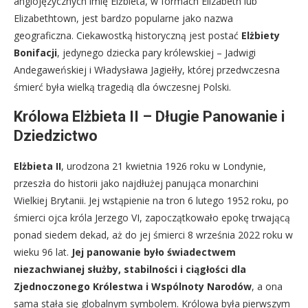
anglojęzycznych imię Elżbieta, w formach Elizabeth lub
Elizabethtown, jest bardzo popularne jako nazwa
geograficzna. Ciekawostką historyczną jest postać
Elżbiety
Bonifacji
, jedynego dziecka pary królewskiej – Jadwigi
Andegaweńskiej i Władysława Jagiełły, której przedwczesna
śmierć była wielką tragedią dla ówczesnej Polski.
Królowa Elżbieta II – Długie Panowanie i
Dziedzictwo
Elżbieta II
, urodzona 21 kwietnia 1926 roku w Londynie,
przeszła do historii jako najdłużej panująca monarchini
Wielkiej Brytanii. Jej wstąpienie na tron 6 lutego 1952 roku, po
śmierci ojca króla Jerzego VI, zapoczątkowało epokę trwającą
ponad siedem dekad, aż do jej śmierci 8 września 2022 roku w
wieku 96 lat.
Jej panowanie było świadectwem
niezachwianej służby, stabilności i ciągłości dla
Zjednoczonego Królestwa i Wspólnoty Narodów
, a ona
sama stała się globalnym symbolem. Królowa była pierwszym