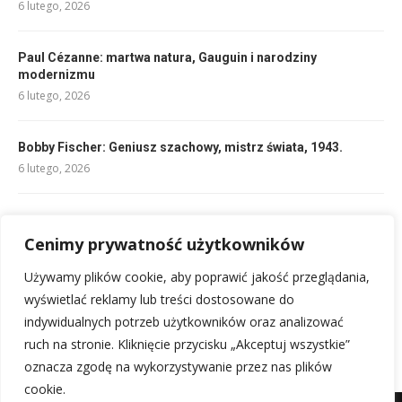
6 lutego, 2026
Paul Cézanne: martwa natura, Gauguin i narodziny
modernizmu
6 lutego, 2026
Bobby Fischer: Geniusz szachowy, mistrz świata, 1943.
6 lutego, 2026
Magellan: Ferdynand Magellan, żeglarz, który opłynął świat
6 lutego, 2026
Cenimy prywatność użytkowników
Używamy plików cookie, aby poprawić jakość przeglądania,
Ravel: Maurice Ravel – kompozytor fortepianowy.
wyświetlać reklamy lub treści dostosowane do
6 lutego, 2026
indywidualnych potrzeb użytkowników oraz analizować
ruch na stronie. Kliknięcie przycisku „Akceptuj wszystkie”
oznacza zgodę na wykorzystywanie przez nas plików
cookie.