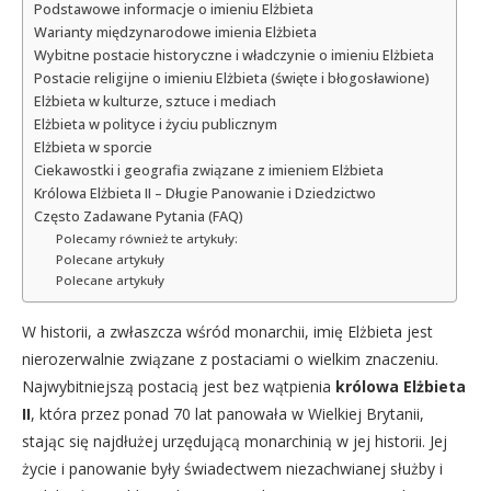
Podstawowe informacje o imieniu Elżbieta
Warianty międzynarodowe imienia Elżbieta
Wybitne postacie historyczne i władczynie o imieniu Elżbieta
Postacie religijne o imieniu Elżbieta (święte i błogosławione)
Elżbieta w kulturze, sztuce i mediach
Elżbieta w polityce i życiu publicznym
Elżbieta w sporcie
Ciekawostki i geografia związane z imieniem Elżbieta
Królowa Elżbieta II – Długie Panowanie i Dziedzictwo
Często Zadawane Pytania (FAQ)
Polecamy również te artykuły:
Polecane artykuły
Polecane artykuły
W historii, a zwłaszcza wśród monarchii, imię Elżbieta jest
nierozerwalnie związane z postaciami o wielkim znaczeniu.
Najwybitniejszą postacią jest bez wątpienia
królowa Elżbieta
II
, która przez ponad 70 lat panowała w Wielkiej Brytanii,
stając się najdłużej urzędującą monarchinią w jej historii. Jej
życie i panowanie były świadectwem niezachwianej służby i