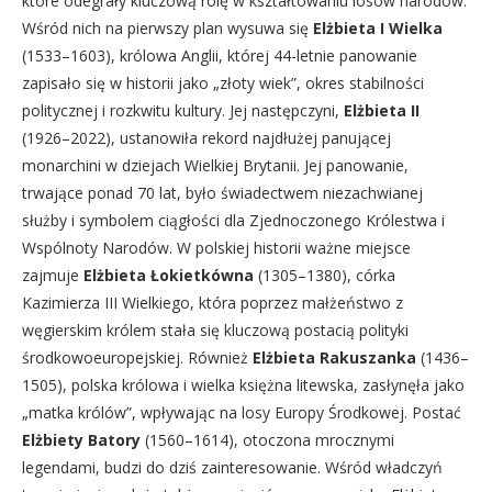
które odegrały kluczową rolę w kształtowaniu losów narodów.
Wśród nich na pierwszy plan wysuwa się
Elżbieta I Wielka
(1533–1603), królowa Anglii, której 44-letnie panowanie
zapisało się w historii jako „złoty wiek”, okres stabilności
politycznej i rozkwitu kultury. Jej następczyni,
Elżbieta II
(1926–2022), ustanowiła rekord najdłużej panującej
monarchini w dziejach Wielkiej Brytanii. Jej panowanie,
trwające ponad 70 lat, było świadectwem niezachwianej
służby i symbolem ciągłości dla Zjednoczonego Królestwa i
Wspólnoty Narodów. W polskiej historii ważne miejsce
zajmuje
Elżbieta Łokietkówna
(1305–1380), córka
Kazimierza III Wielkiego, która poprzez małżeństwo z
węgierskim królem stała się kluczową postacią polityki
środkowoeuropejskiej. Również
Elżbieta Rakuszanka
(1436–
1505), polska królowa i wielka księżna litewska, zasłynęła jako
„matka królów”, wpływając na losy Europy Środkowej. Postać
Elżbiety Batory
(1560–1614), otoczona mrocznymi
legendami, budzi do dziś zainteresowanie. Wśród władczyń