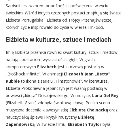
Sardynii jest wzorem pobożności i poświęcenia w życiu
świeckim. Wśród innych czczonych postaci znajdują się święte
Elżbieta Portugalska i Elżbieta od Trójcy Przenajświętszej,
których życie inspirowało do życia w wierze i miłości.
Elżbieta w kulturze, sztuce i mediach
Imię Elżbieta przenika również świat kultury, sztuki i mediów,
nadając postaciom wyrazistości i głębi. W grach
komputerowych
Elizabeth
jest kluczową postacią w
„BioShock Infinite”. W animacji
Elizabeth Jean „Betty”
Rubble
to ikona z serialu „Flintstonowie”. W literaturze,
Elżbieta Prokofiewna Jepanczyn jest ważną postacią w
powieści „Idiota” Dostojewskiego. W muzyce,
Lana Del Rey
(Elizabeth Grant) zdobyła światową sławę. Polska scena
muzyczna doceniła klawesynistkę
Elżbietę Chojnacką
oraz
nauczycielkę śpiewu i krytyk muzyczny
Elżbietę
Zapendowską
. W świecie filmu,
Elizabeth Taylor
była