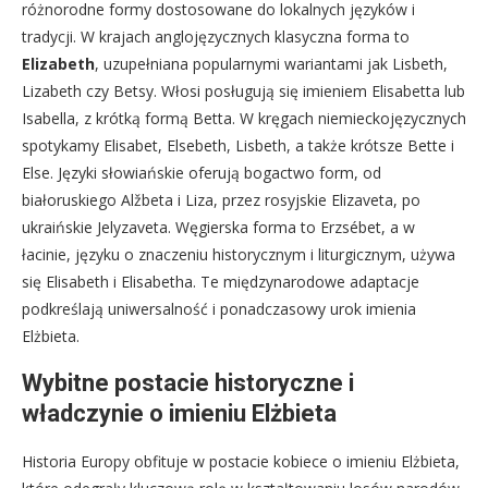
różnorodne formy dostosowane do lokalnych języków i
tradycji. W krajach anglojęzycznych klasyczna forma to
Elizabeth
, uzupełniana popularnymi wariantami jak Lisbeth,
Lizabeth czy Betsy. Włosi posługują się imieniem Elisabetta lub
Isabella, z krótką formą Betta. W kręgach niemieckojęzycznych
spotykamy Elisabet, Elsebeth, Lisbeth, a także krótsze Bette i
Else. Języki słowiańskie oferują bogactwo form, od
białoruskiego Alžbeta i Liza, przez rosyjskie Elizaveta, po
ukraińskie Jelyzaveta. Węgierska forma to Erzsébet, a w
łacinie, języku o znaczeniu historycznym i liturgicznym, używa
się Elisabeth i Elisabetha. Te międzynarodowe adaptacje
podkreślają uniwersalność i ponadczasowy urok imienia
Elżbieta.
Wybitne postacie historyczne i
władczynie o imieniu Elżbieta
Historia Europy obfituje w postacie kobiece o imieniu Elżbieta,