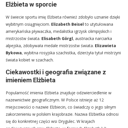
Elżbieta w sporcie
W świecie sportu imię Elżbieta również zdobyło uznanie dzięki
wybitnym osiągnięciom.
Elizabeth Beisel
to utytułowana
amerykańska pływaczka, medalistka igrzysk olimpijskich i
mistrzostw świata.
Elisabeth Görgl
, austriacka narciarka
alpejska, zdobywała medale mistrzostw świata.
Elizawieta
Bykowa
, wybitna rosyjska szachistka, dzierżyła tytuł mistrzyni
świata kobiet w szachach.
Ciekawostki i geografia związane z
imieniem Elżbieta
Popularność imienia Elżbieta znajduje odzwierciedlenie w
nazewnictwie geograficznym. W Polsce istnieje aż 12
miejscowości o nazwie Elżbiecin, co świadczy o jego silnym
zakorzenieniu w polskim krajobrazie. Nazwa Elżbietka odnosi
się do konkretnej części wsi Drygulec. W krajach