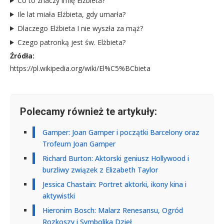
Co to znaczy imię Elżbieta?
Ile lat miała Elżbieta, gdy umarła?
Dlaczego Elżbieta I nie wyszła za mąż?
Czego patronką jest św. Elżbieta?
Źródła:
https://pl.wikipedia.org/wiki/El%C5%BCbieta
Polecamy również te artykuły:
Gamper: Joan Gamper i początki Barcelony oraz
Trofeum Joan Gamper
Richard Burton: Aktorski geniusz Hollywood i
burzliwy związek z Elizabeth Taylor
Jessica Chastain: Portret aktorki, ikony kina i
aktywistki
Hieronim Bosch: Malarz Renesansu, Ogród
Rozkoszy i Symbolika Dzieł