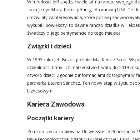
W młodości Jeff spędzał wiele lat na ranczu swojego dzi
funkcję dyrektora Komisji Energii Atomowej USA. Te do
i rozwijały zainteresowania, które później zaowocowały
wykupił i powiększył to dawne ranczo dziadka w Teksa
świadczy o jego sentymencie do tego miejsca.
Związki i dzieci
W 1993 roku Jeff Bezos poślubił MacKenzie Scott. Wsp
działalności firmy. Ich małżeństwo trwało do 2019 roku,
czworo dzieci. Zgodnie z informacjami dostępnymi w f
partnerką Lauren Sánchez. Ten nowy etap w życiu osob
biznesowymi.
Kariera Zawodowa
Początki kariery
Po ukończeniu studiów na Uniwersytecie Princeton w 198
takie technologiczne giganty jak Intel czy Bell Labs. Z