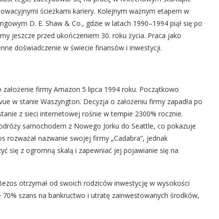
innowacyjnymi ścieżkami kariery. Kolejnym ważnym etapem w
gowym D. E. Shaw & Co., gdzie w latach 1990–1994 piął się po
rmy jeszcze przed ukończeniem 30. roku życia. Praca jako
enne doświadczenie w świecie finansów i inwestycji.
założenie firmy Amazon 5 lipca 1994 roku. Początkowo
vue w stanie Waszyngton. Decyzja o założeniu firmy zapadła po
tanie z sieci internetowej rośnie w tempie 2300% rocznie.
s podróży samochodem z Nowego Jorku do Seattle, co pokazuje
os rozważał nazwanie swojej firmy „Cadabra”, jednak
ć się z ogromną skalą i zapewniać jej pojawianie się na
Bezos otrzymał od swoich rodziców inwestycję w wysokości
eje 70% szans na bankructwo i utratę zainwestowanych środków,