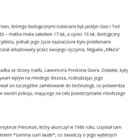
nsen, którego biologicznymi rodzicami byli Jacklyn Gise i Ted
 – matka miała zaledwie 17 lat, a ojciec 19 lat. Biologiczny
yklista, jednak jego życie naznaczone było problemami
 został adoptowany przez swojego ojczyma, Miguela „Mike’a”
iadka ze strony matki, Lawrence’a Prestona Gise’a. Dziadek, były
wywarł wpływ na młodego Bezosa, rozbudzając jego
ywał on szczególne zamiłowanie do technologii, co potwierdza
o w swoim pokoju, mającego na celu powstrzymanie młodszego
sytecie Princeton, który ukończył w 1986 roku. Uzyskał tam
żnieniem *summa cum laude*, co świadczy o jego wybitnych