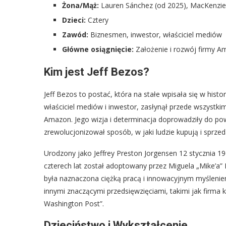
Żona/Mąż:
Lauren Sánchez (od 2025), MacKenzie
Dzieci:
Cztery
Zawód:
Biznesmen, inwestor, właściciel mediów
Główne osiągnięcie:
Założenie i rozwój firmy 
Kim jest Jeff Bezos?
Jeff Bezos to postać, która na stałe wpisała się w his
właściciel mediów i inwestor, zasłynął przede wszystkim 
Amazon. Jego wizja i determinacja doprowadziły do po
zrewolucjonizował sposób, w jaki ludzie kupują i sprzed
Urodzony jako Jeffrey Preston Jorgensen 12 stycznia 
czterech lat został adoptowany przez Miguela „Mike’a”
była naznaczona ciężką pracą i innowacyjnym myśleni
innymi znaczącymi przedsięwzięciami, takimi jak firma
Washington Post”.
Dzieciństwo i Wykształcenie