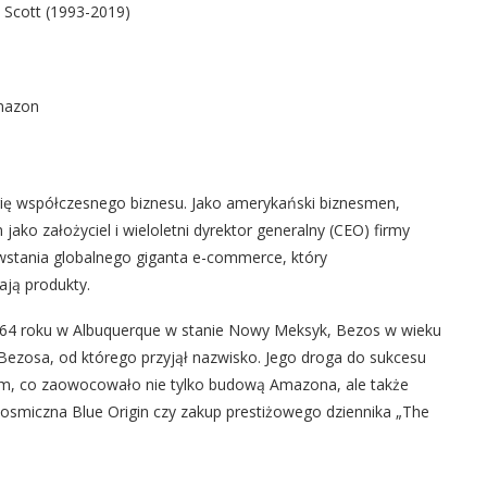
 Scott (1993-2019)
Amazon
torię współczesnego biznesu. Jako amerykański biznesmen,
jako założyciel i wieloletni dyrektor generalny (CEO) firmy
wstania globalnego giganta e-commerce, który
ają produkty.
1964 roku w Albuquerque w stanie Nowy Meksyk, Bezos w wieku
 Bezosa, od którego przyjął nazwisko. Jego droga do sukcesu
em, co zaowocowało nie tylko budową Amazona, ale także
 kosmiczna Blue Origin czy zakup prestiżowego dziennika „The