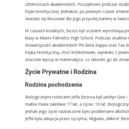
zdolnościach akademickich. Początkowo podczas studió
fizyki teoretycznej. Jednakże, po pewnym czasie zmienił 
okazało się kluczowe dla jego przyszłej kariery w świeci
W czasach licealnych, Bezos był uczniem wyróżniającym
klasy w Miami Palmetto High School. Podczas studiów 
stowarzyszeń akademickich Phi Beta Kappa oraz Tau Bet
fizyką teoretyczną, choć krótkotrwałe, wynikało z pew
znacznie lepszy w matematyce, co skłoniło go do zmiany
Życie Prywatne i Rodzina
Rodzina pochodzenia
Biologicznymi rodzicami Jeffa Bezosa byli Jacklyn Gise
matka miała zaledwie 17 lat, a ojciec 19 lat. Biologicz
jednak jego życie naznaczone było problemami alkoh
Jeffa była adopcja przez ojczyma, Miguela „Mike’a” Be