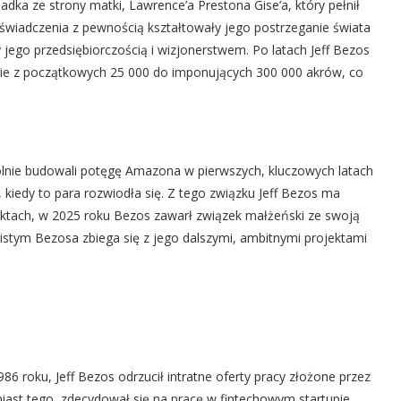
adka ze strony matki, Lawrence’a Prestona Gise’a, który pełnił
świadczenia z pewnością kształtowały jego postrzeganie świata
 jego przedsiębiorczością i wizjonerstwem. Po latach Jeff Bezos
sie z początkowych 25 000 do imponujących 300 000 akrów, co
ólnie budowali potęgę Amazona w pierwszych, kluczowych latach
 kiedy to para rozwiodła się. Z tego związku Jeff Bezos ma
aktach, w 2025 roku Bezos zawarł związek małżeński ze swoją
istym Bezosa zbiega się z jego dalszymi, ambitnymi projektami
6 roku, Jeff Bezos odrzucił intratne oferty pracy złożone przez
amiast tego, zdecydował się na pracę w fintechowym startupie