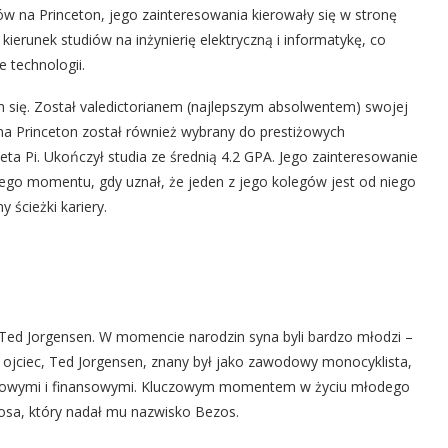
w na Princeton, jego zainteresowania kierowały się w stronę
kierunek studiów na inżynierię elektryczną i informatykę, co
e technologii.
 się. Został valedictorianem (najlepszym absolwentem) swojej
na Princeton został również wybrany do prestiżowych
a Pi. Ukończył studia ze średnią 4.2 GPA. Jego zainteresowanie
nego momentu, gdy uznał, że jeden z jego kolegów jest od niego
 ścieżki kariery.
 i Ted Jorgensen. W momencie narodzin syna byli bardzo młodzi –
ny ojciec, Ted Jorgensen, znany był jako zawodowy monocyklista,
olowymi i finansowymi. Kluczowym momentem w życiu młodego
zosa, który nadał mu nazwisko Bezos.