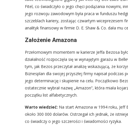
Fitel, co świadczyło o jego chęci podążania nowymi, 
jego rozwoju zawodowym była praca w funduszu hedgin
szczeblach kariery, zostając czwartym wiceprezesem fi
analityk finansowy w firmie D. E. Shaw & Co. dała mu c
Założenie Amazona
Przełomowym momentem w karierze Jeffa Bezosa było 
działalność rozpoczęła się w wynajętym garażu w Belle
tym, jak Bezos przeczytał analizę wskazującą, że korzys
Biznesplan dla swojej przyszłej firmy napisał podcza
jego determinację i skupienie na celu. Początkowo Bez
ostatecznie wybrał nazwę „Amazon”, która miała kojarzy
początku list alfabetycznych.
Warto wiedzieć:
Na start Amazona w 1994 roku, Jeff 
około 300 000 dolarów. Ostrzegał ich jednak, że istni
co świadczy o jego szczerości i świadomości ryzyka.