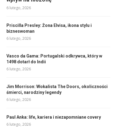
6 lutego, 2026
Priscilla Presley: Żona Elvisa, ikona stylu i
bizneswoman
6 lutego, 2026
Vasco da Gama: Portugalski odkrywca, który w
1498 dotarł do Indii
6 lutego, 2026
Jim Morrison: Wokalista The Doors, okoliczności
śmierci, narodziny legendy
6 lutego, 2026
Paul Anka: life, kariera i niezapomniane covery
6 lutego, 2026