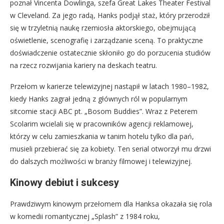
poznał Vincenta Dowlinga, szefa Great Lakes Theater Festival
w Cleveland. Za jego radą, Hanks podjął staż, który przerodził
się w trzyletnią naukę rzemiosła aktorskiego, obejmującą
oświetlenie, scenografię i zarządzanie sceną. To praktyczne
doświadczenie ostatecznie skłoniło go do porzucenia studiów
na rzecz rozwijania kariery na deskach teatru.
Przełom w karierze telewizyjnej nastąpił w latach 1980–1982,
kiedy Hanks zagrał jedną z głównych ról w popularnym
sitcomie stacji ABC pt. „Bosom Buddies”. Wraz z Peterem
Scolarim wcielali się w pracowników agencji reklamowej,
którzy w celu zamieszkania w tanim hotelu tylko dla pań,
musieli przebierać się za kobiety. Ten serial otworzył mu drzwi
do dalszych możliwości w branży filmowej i telewizyjnej.
Kinowy debiut i sukcesy
Prawdziwym kinowym przełomem dla Hanksa okazała się rola
w komedii romantycznej „Splash” z 1984 roku,