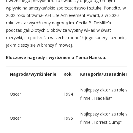
ówczesnego prezydenta. To świadczy o jego ogromnym
wpływie na amerykańskie społeczeństwo i sztukę. Ponadto, w
2002 roku otrzymał AFI Life Achievement Award, a w 2020
roku został wyróżniony nagrodą im. Cecila B. DeMille’a
podczas gali Złotych Globów za wybitny wkład w świat
rozrywki, co podkreśla wszechstronność jego kariery i uznanie,
jakim cieszy się w branży filmowej.
Kluczowe nagrody i wyróżnienia Toma Hanksa:
Nagroda/Wyróżnienie
Rok
Kategoria/Uzasadnienie
Najlepszy aktor za rolę w
Oscar
1994
filmie „Filadelfia”
Najlepszy aktor za rolę w
Oscar
1995
filmie „Forrest Gump”