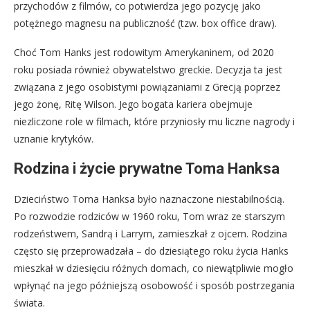
przychodów z filmów, co potwierdza jego pozycję jako
potężnego magnesu na publiczność (tzw. box office draw).
Choć Tom Hanks jest rodowitym Amerykaninem, od 2020
roku posiada również obywatelstwo greckie. Decyzja ta jest
związana z jego osobistymi powiązaniami z Grecją poprzez
jego żonę, Ritę Wilson. Jego bogata kariera obejmuje
niezliczone role w filmach, które przyniosły mu liczne nagrody i
uznanie krytyków.
Rodzina i życie prywatne Toma Hanksa
Dzieciństwo Toma Hanksa było naznaczone niestabilnością.
Po rozwodzie rodziców w 1960 roku, Tom wraz ze starszym
rodzeństwem, Sandrą i Larrym, zamieszkał z ojcem. Rodzina
często się przeprowadzała – do dziesiątego roku życia Hanks
mieszkał w dziesięciu różnych domach, co niewątpliwie mogło
wpłynąć na jego późniejszą osobowość i sposób postrzegania
świata.