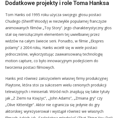
Dodatkowe projekty i role Toma Hanksa
Tom Hanks od 1995 roku użycza swojego głosu postaci
Chudego (Sheriff Woody) w niezwykle popularnej franczyzie
animowanych filmów „Toy Story”. Jego charakterystyczny głos
stał się nierozłącznym elementem tej uwielbianej przez
widzów na całym świecie serii. Ponadto, w filmie „Ekspres
polarny” z 2004 roku, Hanks wcielił się w wiele postaci
jednocześnie, wykorzystując zaawansowaną technologię
motion capture, co było innowacyjnym podejściem do
tworzenia postaci filmowych.
Hanks jest również założycielem własnej firmy produkcyjnej
Playtone, która stoi za sukcesem wielu cenionych produkcji
telewizyjnych i miniseriali. Wśród nich znajdują się takie tytuły
jak „Z Ziemi na Księżyc”, „John Adams”, „Zmiana gry” czy
„Olive Kitteridge”. Aktor nie ogranicza się jedynie do gry
aktorskiej; wyreżyserował i wystąpił również we własnych
filmach, takich jak „Szaleństwa młodości” (That Thing You Do!)