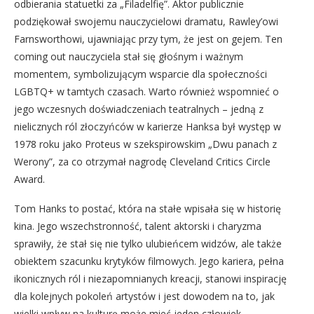
odbierania statuetki za „Filadelfię”. Aktor publicznie
podziękował swojemu nauczycielowi dramatu, Rawley’owi
Farnsworthowi, ujawniając przy tym, że jest on gejem. Ten
coming out nauczyciela stał się głośnym i ważnym
momentem, symbolizującym wsparcie dla społeczności
LGBTQ+ w tamtych czasach. Warto również wspomnieć o
jego wczesnych doświadczeniach teatralnych – jedną z
nielicznych ról złoczyńców w karierze Hanksa był występ w
1978 roku jako Proteus w szekspirowskim „Dwu panach z
Werony”, za co otrzymał nagrodę Cleveland Critics Circle
Award.
Tom Hanks to postać, która na stałe wpisała się w historię
kina. Jego wszechstronność, talent aktorski i charyzma
sprawiły, że stał się nie tylko ulubieńcem widzów, ale także
obiektem szacunku krytyków filmowych. Jego kariera, pełna
ikonicznych ról i niezapomnianych kreacji, stanowi inspirację
dla kolejnych pokoleń artystów i jest dowodem na to, jak
wielki wpływ na kulturę może mieć jeden człowiek.