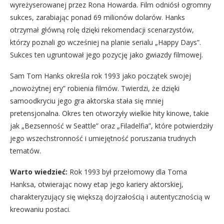
wyreżyserowanej przez Rona Howarda. Film odniósł ogromny
sukces, zarabiając ponad 69 milionów dolarów. Hanks
otrzymał główną rolę dzięki rekomendacji scenarzystów,
którzy poznali go wcześniej na planie serialu „Happy Days”.
Sukces ten ugruntował jego pozycję jako gwiazdy filmowej.
Sam Tom Hanks określa rok 1993 jako początek swojej
„nowożytnej ery” robienia filmów. Twierdzi, że dzięki
samoodkryciu jego gra aktorska stała się mniej
pretensjonalna. Okres ten otworzyły wielkie hity kinowe, takie
jak „Bezsenność w Seattle” oraz „Filadelfia”, które potwierdziły
jego wszechstronność i umiejętność poruszania trudnych
tematów.
Warto wiedzieć:
Rok 1993 był przełomowy dla Toma
Hanksa, otwierając nowy etap jego kariery aktorskiej,
charakteryzujący się większą dojrzałością i autentycznością w
kreowaniu postaci.