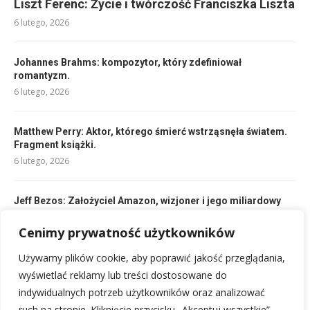
Liszt Ferenc: Życie i twórczość Franciszka Liszta
6 lutego, 2026
Johannes Brahms: kompozytor, który zdefiniował
romantyzm.
6 lutego, 2026
Matthew Perry: Aktor, którego śmierć wstrząsnęła światem.
Fragment książki.
6 lutego, 2026
Jeff Bezos: Założyciel Amazon, wizjoner i jego miliardowy
majątek
6 lutego, 2026
Cenimy prywatność użytkowników
Używamy plików cookie, aby poprawić jakość przeglądania,
Brad Pitt: Od Missouri do Hollywood – życie z Angeliną Jolie
wyświetlać reklamy lub treści dostosowane do
6 lutego, 2026
indywidualnych potrzeb użytkowników oraz analizować
ruch na stronie. Kliknięcie przycisku „Akceptuj wszystkie”