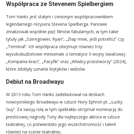
Współpraca ze Stevenem Spielbergiem
Tom Hanks jest stałym i cenionym współpracownikiem
legendarnego reżysera Stevena Spielberga. Panowie
zrealizowali wspólnie pięć filmów fabularnych, w tym takie
tytuły jak „Szeregowiec Ryan”, „Złap mnie, jeśli potrafisz” czy
„Terminal”. Ich współpraca obejmuje również trzy
wysokobudżetowe miniseriale o tematyce II wojny światowej:
„Kompania braci”, „Pacyfik” oraz „Władcy przestworzy” (2024),
które zdobyły uznanie krytyków i widzów.
Debiut na Broadwayu
W 2013 roku Tom Hanks zadebiutował na deskach
nowojorskiego Broadwayu w sztuce Nory Ephron pt. „Lucky
Guy”. Za swoją rolę w tym spektaklu otrzymał nominację do
prestiżowej nagrody Tony dla najlepszego aktora w sztuce
teatralnej, co potwierdziło jego wszechstronność i talent
również na scenie teatralnej.