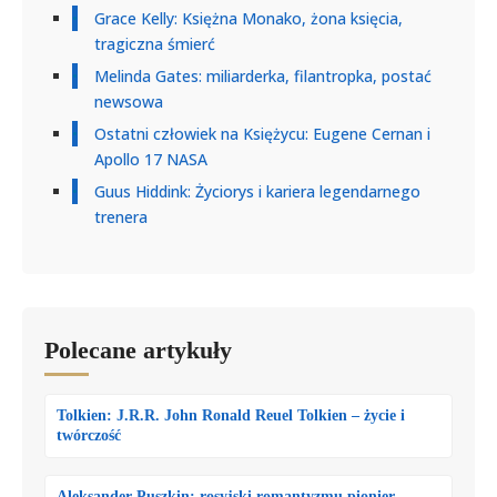
Grace Kelly: Księżna Monako, żona księcia,
tragiczna śmierć
Melinda Gates: miliarderka, filantropka, postać
newsowa
Ostatni człowiek na Księżycu: Eugene Cernan i
Apollo 17 NASA
Guus Hiddink: Życiorys i kariera legendarnego
trenera
Polecane artykuły
Tolkien: J.R.R. John Ronald Reuel Tolkien – życie i
twórczość
Aleksander Puszkin: rosyjski romantyzmu pionier,