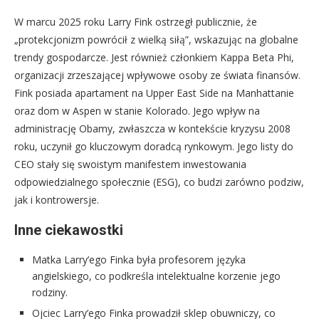
W marcu 2025 roku Larry Fink ostrzegł publicznie, że
„protekcjonizm powrócił z wielką siłą”, wskazując na globalne
trendy gospodarcze. Jest również członkiem Kappa Beta Phi,
organizacji zrzeszającej wpływowe osoby ze świata finansów.
Fink posiada apartament na Upper East Side na Manhattanie
oraz dom w Aspen w stanie Kolorado. Jego wpływ na
administrację Obamy, zwłaszcza w kontekście kryzysu 2008
roku, uczynił go kluczowym doradcą rynkowym. Jego listy do
CEO stały się swoistym manifestem inwestowania
odpowiedzialnego społecznie (ESG), co budzi zarówno podziw,
jak i kontrowersje.
Inne ciekawostki
Matka Larry’ego Finka była profesorem języka
angielskiego, co podkreśla intelektualne korzenie jego
rodziny.
Ojciec Larry’ego Finka prowadził sklep obuwniczy, co