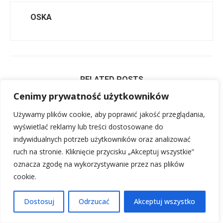
OSKA
RELATED POSTS
Cenimy prywatność użytkowników
Amerigo Vespucci: Jak nazwał Amerykę i kim był...
Używamy plików cookie, aby poprawić jakość przeglądania,
6 lutego, 2026
wyświetlać reklamy lub treści dostosowane do
Jim Morrison: Wokalista The Doors, okoliczności
indywidualnych potrzeb użytkowników oraz analizować
śmierci, narodziny...
ruch na stronie. Kliknięcie przycisku „Akceptuj wszystkie”
6 lutego, 2026
oznacza zgodę na wykorzystywanie przez nas plików
cookie.
Paul Cézanne: martwa natura, Gauguin i narodziny
modernizmu
Dostosuj
Odrzucać
Akceptuj wszystko
6 lutego, 2026