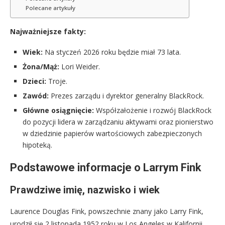
Polecane artykuły
Najważniejsze fakty:
Wiek:
Na styczeń 2026 roku będzie miał 73 lata.
Żona/Mąż:
Lori Weider.
Dzieci:
Troje.
Zawód:
Prezes zarządu i dyrektor generalny BlackRock.
Główne osiągnięcie:
Współzałożenie i rozwój BlackRock
do pozycji lidera w zarządzaniu aktywami oraz pionierstwo
w dziedzinie papierów wartościowych zabezpieczonych
hipoteką.
Podstawowe informacje o Larrym Fink
Prawdziwe imię, nazwisko i wiek
Laurence Douglas Fink, powszechnie znany jako Larry Fink,
urodził się 2 listopada 1952 roku w Los Angeles w Kalifornii.