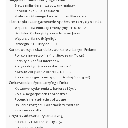
Status miliardera i szacowany majątek
Zarobki jako CEO BlackRock
Skala zarządzanego kapitału przez BlackRock
Filantropia i zaangażowanie społeczne Larry’ego Finka
Wsparcie dla edukacji i medycyny (NYU, UCLA)
Działalność charytatywna w Nowym Jorku
Wsparcie dla służb (policja)
Strategia ESG i listy do CEO
Kontrowersje i skandale związane z Larrym Finkiem
Porażka inwestycyjna (np. Stuyvesant Town)
Zarzuty o konflikt interesów
Krytyka dotycząca inwestycji w broń
Kwestie związane z ochroną klimatu
Kontrowersyjne umowy (np. z Arabią Saudyjską)
Ciekawostki z życia Larry’ego Finka
Kluczowe wydarzenia w karierze i życiu
Rola w negocjacjach i doradztwie
Potencjalne aspiracje polityczne
Unikanie rozgłosu i obecność w mediach
Inne ciekawostki
Często Zadawane Pytania (FAQ)
Polecamy również te artykuły:
Polecane artykuły