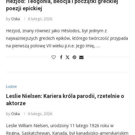
Hezjod: Teogonia, Beocja i początki greckiej
poezji epickiej
by
Oska
6 lutego, 2026
Hezjod, znany również jako Hēsíodos, był jednym z
najważniejszych greckich epików, którego twórczość przypada
na pierwszą połowę VII wieku p.n.e. Jego imię, …
Ludzie
Leslie Nielsen: Kariera króla parodii, rzetelnie o
aktorze
by
Oska
6 lutego, 2026
Leslie William Nielsen, urodzony 11 lutego 1926 roku w
Regina, Saskatchewan, Kanada, był kanadyjsko-amerykańskim