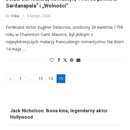
Sardanapala” i „Wolności”
by
Oska
6 lutego, 2026
Ferdinand Victor Eugène Delacroix, urodzony 26 kwietnia 1798
roku w Charenton-Saint-Maurice, był jednym z
najwybitniejszych malarzy francuskiego romantyzmu. Na dzień
14 maja …
…
15
1
13
14
Jack Nicholson: Ikona kina, legendarny aktor
Hollywood