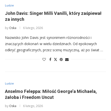
Ludzie
John Davis: Singer Milli Vanilli, który zaśpiewał
za innych
by
Oska
6 lutego, 2026
Nazwisko John Davis jest synonimem różnorodności i
znaczących dokonań w wielu dziedzinach. Od epokowych
odkryć geograficznych, przez scenę muzyczną, aż po świat …
Ludzie
Anselmo Feleppa: Miłość George’a Michaela,
żałoba i Freedom Uncut
by
Oska
6 lutego, 2026