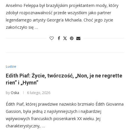
Anselmo Feleppa był brazylijskim projektantem mody, który
zdobył rozpoznawalność przede wszystkim jako partner
legendarnego artysty George’a Michaela. Choć jego życie
zakończyło się …
Ludzie
Edith Piaf: Życie, twórczość, „Non, je ne regrette
rien” i „Hymn”
by
Oska
6 lutego, 2026
Édith Piaf, której prawdziwe nazwisko brzmiało Édith Giovanna
Gassion, była jedną z najsłynniejszych i najbardziej
wpływowych francuskich piosenkarek XX wieku. Jej
charakterystyczny, …